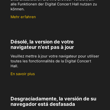
alle Funktionen der Digital Concert Hall nutzen zu
können.
Mehr erfahren
Désolé, la version de votre
navigateur n’est pas à jour
Veuillez mettre à jour votre navigateur pour utiliser
toutes les fonctionnalités de la Digital Concert
Hall.
En savoir plus
Desgraciadamente, la versión de su
navegador está desfasada