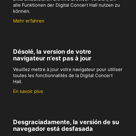
alle Funktionen der Digital Concert Hall nutzen zu
können.
Mehr erfahren
Désolé, la version de votre
navigateur n’est pas à jour
Veuillez mettre à jour votre navigateur pour utiliser
toutes les fonctionnalités de la Digital Concert
Hall.
En savoir plus
Desgraciadamente, la versión de su
navegador está desfasada