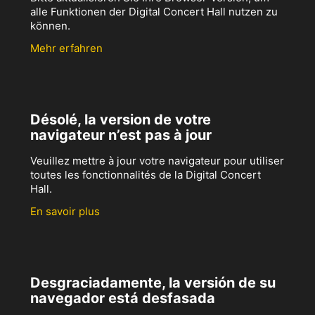
alle Funktionen der Digital Concert Hall nutzen zu
können.
Mehr erfahren
Désolé, la version de votre
navigateur n’est pas à jour
Veuillez mettre à jour votre navigateur pour utiliser
toutes les fonctionnalités de la Digital Concert
Hall.
En savoir plus
Desgraciadamente, la versión de su
navegador está desfasada