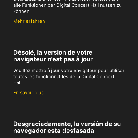
alle Funktionen der Digital Concert Hall nutzen zu
können.
Mehr erfahren
Désolé, la version de votre
navigateur n’est pas à jour
Veuillez mettre à jour votre navigateur pour utiliser
toutes les fonctionnalités de la Digital Concert
Hall.
En savoir plus
Desgraciadamente, la versión de su
navegador está desfasada