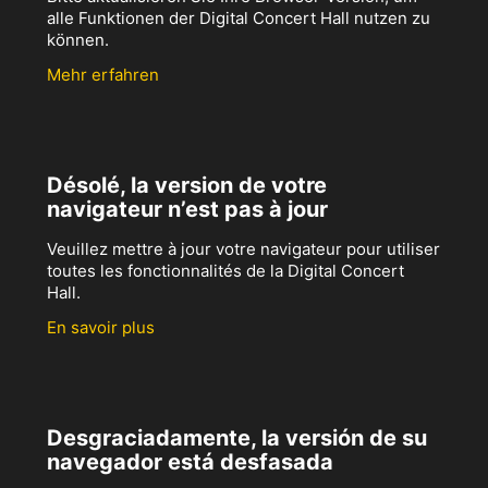
alle Funktionen der Digital Concert Hall nutzen zu
können.
Mehr erfahren
Désolé, la version de votre
navigateur n’est pas à jour
Veuillez mettre à jour votre navigateur pour utiliser
toutes les fonctionnalités de la Digital Concert
Hall.
En savoir plus
Desgraciadamente, la versión de su
navegador está desfasada