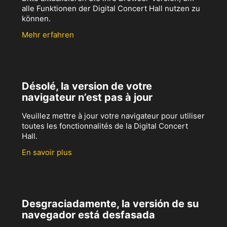
alle Funktionen der Digital Concert Hall nutzen zu
können.
Mehr erfahren
Désolé, la version de votre
navigateur n’est pas à jour
Veuillez mettre à jour votre navigateur pour utiliser
toutes les fonctionnalités de la Digital Concert
Hall.
En savoir plus
Desgraciadamente, la versión de su
navegador está desfasada