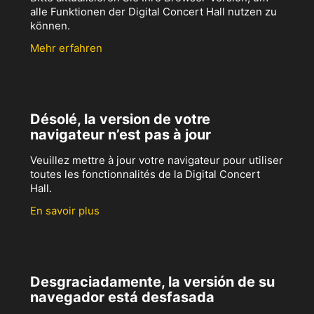
alle Funktionen der Digital Concert Hall nutzen zu
können.
Mehr erfahren
Désolé, la version de votre
navigateur n’est pas à jour
Veuillez mettre à jour votre navigateur pour utiliser
toutes les fonctionnalités de la Digital Concert
Hall.
En savoir plus
Desgraciadamente, la versión de su
navegador está desfasada