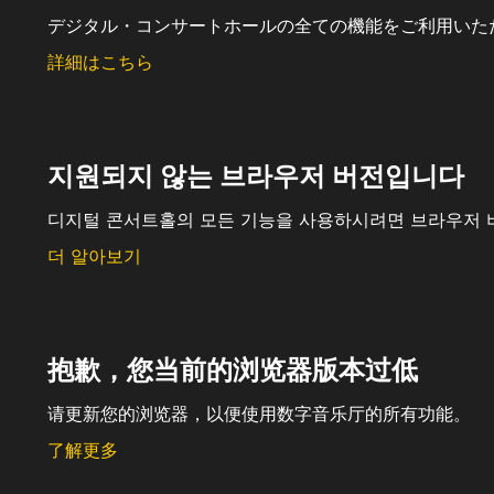
デジタル・コンサートホールの全ての機能をご利用いた
詳細はこちら
지원되지 않는 브라우저 버전입니다
디지털 콘서트홀의 모든 기능을 사용하시려면 브라우저 
더 알아보기
抱歉，您当前的浏览器版本过低
请更新您的浏览器，以便使用数字音乐厅的所有功能。
了解更多