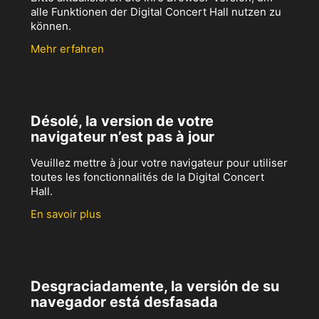
alle Funktionen der Digital Concert Hall nutzen zu
können.
Mehr erfahren
Désolé, la version de votre
navigateur n’est pas à jour
Veuillez mettre à jour votre navigateur pour utiliser
toutes les fonctionnalités de la Digital Concert
Hall.
En savoir plus
Desgraciadamente, la versión de su
navegador está desfasada