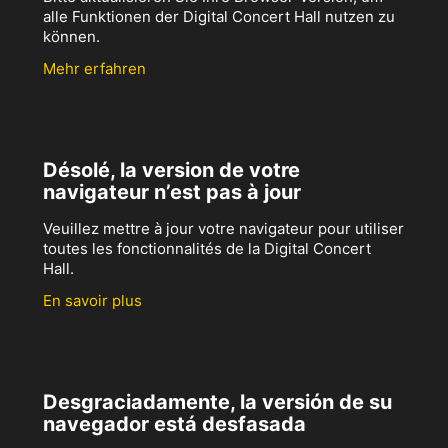
alle Funktionen der Digital Concert Hall nutzen zu
können.
Mehr erfahren
Désolé, la version de votre
navigateur n’est pas à jour
Veuillez mettre à jour votre navigateur pour utiliser
toutes les fonctionnalités de la Digital Concert
Hall.
En savoir plus
Desgraciadamente, la versión de su
navegador está desfasada