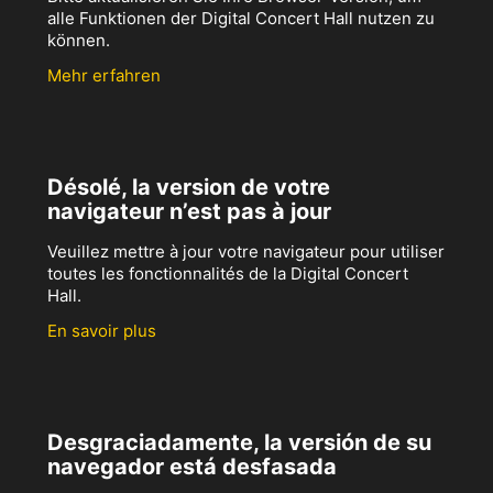
alle Funktionen der Digital Concert Hall nutzen zu
können.
Mehr erfahren
Désolé, la version de votre
navigateur n’est pas à jour
Veuillez mettre à jour votre navigateur pour utiliser
toutes les fonctionnalités de la Digital Concert
Hall.
En savoir plus
Desgraciadamente, la versión de su
navegador está desfasada