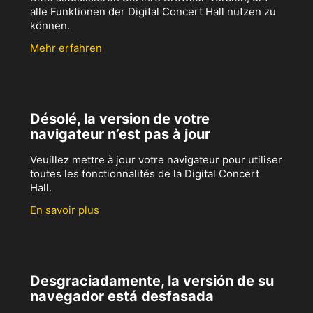
alle Funktionen der Digital Concert Hall nutzen zu
können.
Mehr erfahren
Désolé, la version de votre
navigateur n’est pas à jour
Veuillez mettre à jour votre navigateur pour utiliser
toutes les fonctionnalités de la Digital Concert
Hall.
En savoir plus
Desgraciadamente, la versión de su
navegador está desfasada