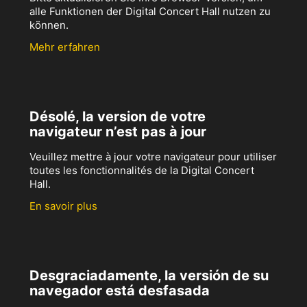
alle Funktionen der Digital Concert Hall nutzen zu
können.
Mehr erfahren
Désolé, la version de votre
navigateur n’est pas à jour
Veuillez mettre à jour votre navigateur pour utiliser
toutes les fonctionnalités de la Digital Concert
Hall.
En savoir plus
Desgraciadamente, la versión de su
navegador está desfasada