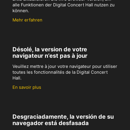
alle Funktionen der Digital Concert Hall nutzen zu
können.
Mehr erfahren
Désolé, la version de votre
navigateur n’est pas à jour
Veuillez mettre à jour votre navigateur pour utiliser
toutes les fonctionnalités de la Digital Concert
Hall.
En savoir plus
Desgraciadamente, la versión de su
navegador está desfasada