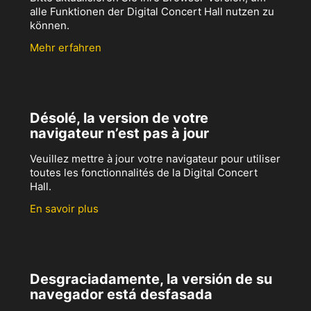
alle Funktionen der Digital Concert Hall nutzen zu
können.
Mehr erfahren
Désolé, la version de votre
navigateur n’est pas à jour
Veuillez mettre à jour votre navigateur pour utiliser
toutes les fonctionnalités de la Digital Concert
Hall.
En savoir plus
Desgraciadamente, la versión de su
navegador está desfasada