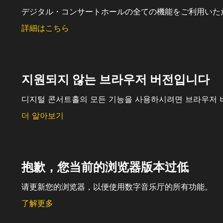
デジタル・コンサートホールの全ての機能をご利用いた
詳細はこちら
지원되지 않는 브라우저 버전입니다
디지털 콘서트홀의 모든 기능을 사용하시려면 브라우저 
더 알아보기
抱歉，您当前的浏览器版本过低
请更新您的浏览器，以便使用数字音乐厅的所有功能。
了解更多