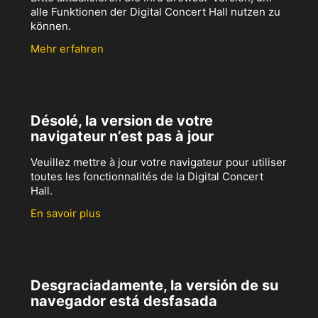
alle Funktionen der Digital Concert Hall nutzen zu
können.
Mehr erfahren
Désolé, la version de votre
navigateur n’est pas à jour
Veuillez mettre à jour votre navigateur pour utiliser
toutes les fonctionnalités de la Digital Concert
Hall.
En savoir plus
Desgraciadamente, la versión de su
navegador está desfasada