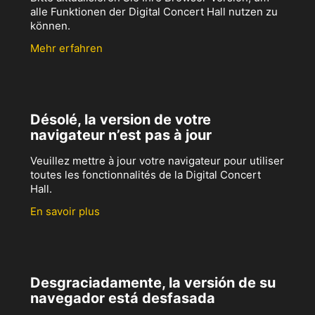
alle Funktionen der Digital Concert Hall nutzen zu
können.
Mehr erfahren
Désolé, la version de votre
navigateur n’est pas à jour
Veuillez mettre à jour votre navigateur pour utiliser
toutes les fonctionnalités de la Digital Concert
Hall.
En savoir plus
Desgraciadamente, la versión de su
navegador está desfasada