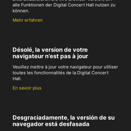
alle Funktionen der Digital Concert Hall nutzen zu
können.
Mehr erfahren
Désolé, la version de votre
navigateur n’est pas à jour
Veuillez mettre à jour votre navigateur pour utiliser
toutes les fonctionnalités de la Digital Concert
Hall.
En savoir plus
Desgraciadamente, la versión de su
navegador está desfasada