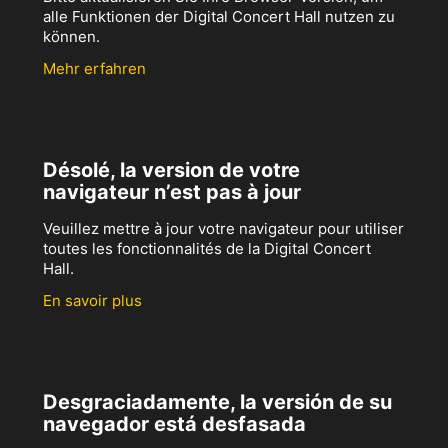
alle Funktionen der Digital Concert Hall nutzen zu
können.
Mehr erfahren
Désolé, la version de votre
navigateur n’est pas à jour
Veuillez mettre à jour votre navigateur pour utiliser
toutes les fonctionnalités de la Digital Concert
Hall.
En savoir plus
Desgraciadamente, la versión de su
navegador está desfasada