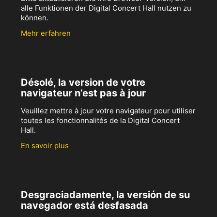
alle Funktionen der Digital Concert Hall nutzen zu
können.
Mehr erfahren
Désolé, la version de votre
navigateur n’est pas à jour
Veuillez mettre à jour votre navigateur pour utiliser
toutes les fonctionnalités de la Digital Concert
Hall.
En savoir plus
Desgraciadamente, la versión de su
navegador está desfasada