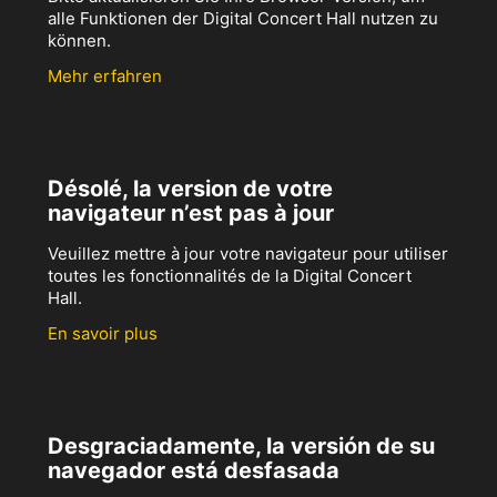
alle Funktionen der Digital Concert Hall nutzen zu
können.
Mehr erfahren
Désolé, la version de votre
navigateur n’est pas à jour
Veuillez mettre à jour votre navigateur pour utiliser
toutes les fonctionnalités de la Digital Concert
Hall.
En savoir plus
Desgraciadamente, la versión de su
navegador está desfasada