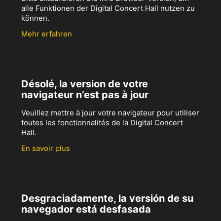
alle Funktionen der Digital Concert Hall nutzen zu
können.
Mehr erfahren
Désolé, la version de votre
navigateur n’est pas à jour
Veuillez mettre à jour votre navigateur pour utiliser
toutes les fonctionnalités de la Digital Concert
Hall.
En savoir plus
Desgraciadamente, la versión de su
navegador está desfasada