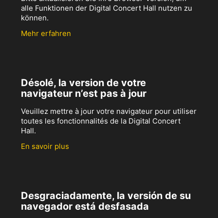
alle Funktionen der Digital Concert Hall nutzen zu
können.
Mehr erfahren
Désolé, la version de votre
navigateur n’est pas à jour
Veuillez mettre à jour votre navigateur pour utiliser
toutes les fonctionnalités de la Digital Concert
Hall.
En savoir plus
Desgraciadamente, la versión de su
navegador está desfasada