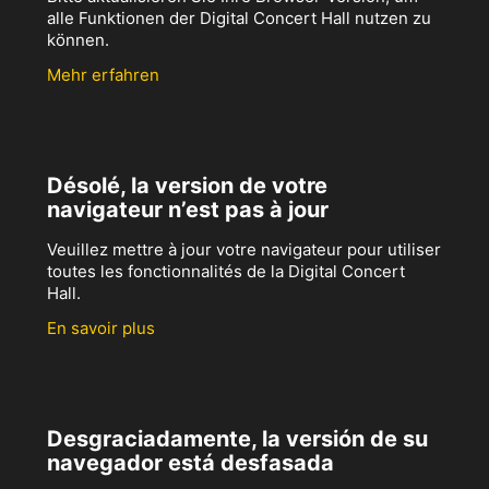
alle Funktionen der Digital Concert Hall nutzen zu
können.
Mehr erfahren
Désolé, la version de votre
navigateur n’est pas à jour
Veuillez mettre à jour votre navigateur pour utiliser
toutes les fonctionnalités de la Digital Concert
Hall.
En savoir plus
Desgraciadamente, la versión de su
navegador está desfasada