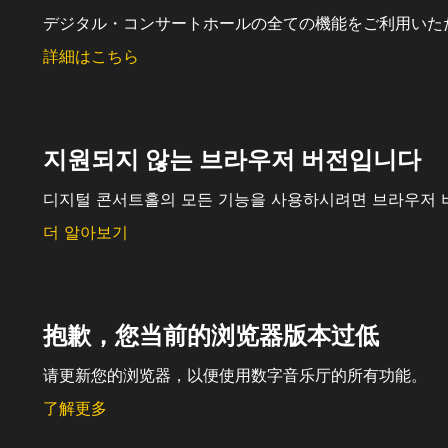
デジタル・コンサートホールの全ての機能をご利用いた
詳細はこちら
지원되지 않는 브라우저 버전입니다
디지털 콘서트홀의 모든 기능을 사용하시려면 브라우저 
더 알아보기
抱歉，您当前的浏览器版本过低
请更新您的浏览器，以便使用数字音乐厅的所有功能。
了解更多