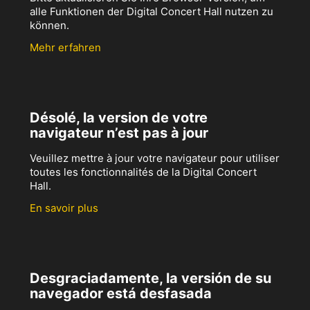
alle Funktionen der Digital Concert Hall nutzen zu
können.
Mehr erfahren
Désolé, la version de votre
navigateur n’est pas à jour
Veuillez mettre à jour votre navigateur pour utiliser
toutes les fonctionnalités de la Digital Concert
Hall.
En savoir plus
Desgraciadamente, la versión de su
navegador está desfasada