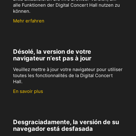
alle Funktionen der Digital Concert Hall nutzen zu
können.
Mehr erfahren
Désolé, la version de votre
navigateur n’est pas à jour
Veuillez mettre à jour votre navigateur pour utiliser
toutes les fonctionnalités de la Digital Concert
Hall.
En savoir plus
Desgraciadamente, la versión de su
navegador está desfasada