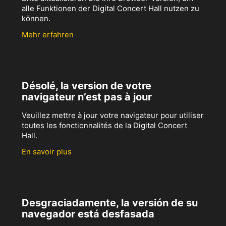
alle Funktionen der Digital Concert Hall nutzen zu
können.
Mehr erfahren
Désolé, la version de votre
navigateur n’est pas à jour
Veuillez mettre à jour votre navigateur pour utiliser
toutes les fonctionnalités de la Digital Concert
Hall.
En savoir plus
Desgraciadamente, la versión de su
navegador está desfasada