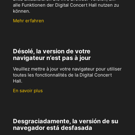
alle Funktionen der Digital Concert Hall nutzen zu
können.
Mehr erfahren
Désolé, la version de votre
navigateur n’est pas à jour
Veuillez mettre à jour votre navigateur pour utiliser
toutes les fonctionnalités de la Digital Concert
Hall.
En savoir plus
Desgraciadamente, la versión de su
navegador está desfasada