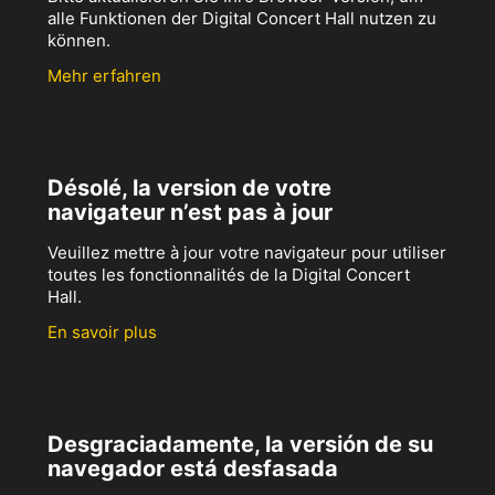
alle Funktionen der Digital Concert Hall nutzen zu
können.
Mehr erfahren
Désolé, la version de votre
navigateur n’est pas à jour
Veuillez mettre à jour votre navigateur pour utiliser
toutes les fonctionnalités de la Digital Concert
Hall.
En savoir plus
Desgraciadamente, la versión de su
navegador está desfasada