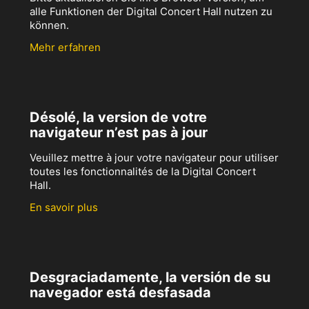
alle Funktionen der Digital Concert Hall nutzen zu
können.
Mehr erfahren
Désolé, la version de votre
navigateur n’est pas à jour
Veuillez mettre à jour votre navigateur pour utiliser
toutes les fonctionnalités de la Digital Concert
Hall.
En savoir plus
Desgraciadamente, la versión de su
navegador está desfasada