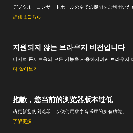
デジタル・コンサートホールの全ての機能をご利用いた
詳細はこちら
지원되지 않는 브라우저 버전입니다
디지털 콘서트홀의 모든 기능을 사용하시려면 브라우저 
더 알아보기
抱歉，您当前的浏览器版本过低
请更新您的浏览器，以便使用数字音乐厅的所有功能。
了解更多