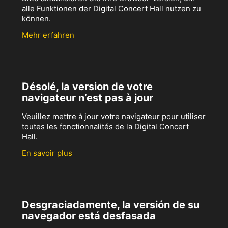
alle Funktionen der Digital Concert Hall nutzen zu
können.
Mehr erfahren
Désolé, la version de votre
navigateur n’est pas à jour
Veuillez mettre à jour votre navigateur pour utiliser
toutes les fonctionnalités de la Digital Concert
Hall.
En savoir plus
Desgraciadamente, la versión de su
navegador está desfasada