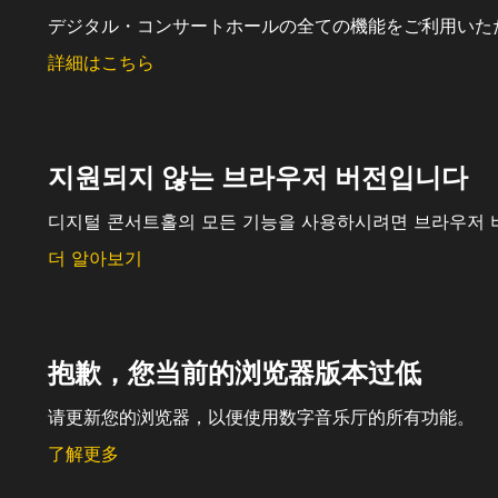
デジタル・コンサートホールの全ての機能をご利用いた
詳細はこちら
지원되지 않는 브라우저 버전입니다
디지털 콘서트홀의 모든 기능을 사용하시려면 브라우저 
더 알아보기
抱歉，您当前的浏览器版本过低
请更新您的浏览器，以便使用数字音乐厅的所有功能。
了解更多