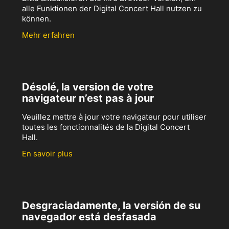
alle Funktionen der Digital Concert Hall nutzen zu
können.
Mehr erfahren
Désolé, la version de votre
navigateur n’est pas à jour
Veuillez mettre à jour votre navigateur pour utiliser
toutes les fonctionnalités de la Digital Concert
Hall.
En savoir plus
Desgraciadamente, la versión de su
navegador está desfasada