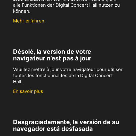
alle Funktionen der Digital Concert Hall nutzen zu
können.
Mehr erfahren
Désolé, la version de votre
navigateur n’est pas à jour
Veuillez mettre à jour votre navigateur pour utiliser
toutes les fonctionnalités de la Digital Concert
Hall.
En savoir plus
Desgraciadamente, la versión de su
navegador está desfasada