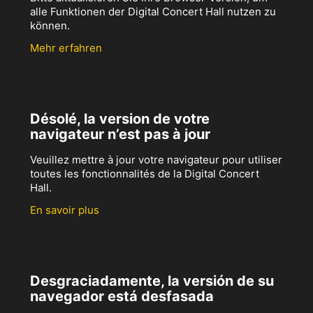
alle Funktionen der Digital Concert Hall nutzen zu
können.
Mehr erfahren
Désolé, la version de votre
navigateur n’est pas à jour
Veuillez mettre à jour votre navigateur pour utiliser
toutes les fonctionnalités de la Digital Concert
Hall.
En savoir plus
Desgraciadamente, la versión de su
navegador está desfasada