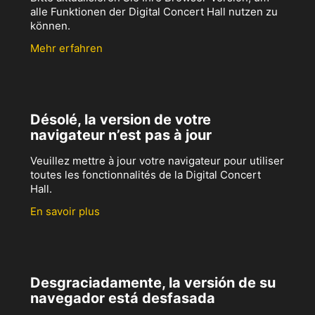
alle Funktionen der Digital Concert Hall nutzen zu
können.
Mehr erfahren
Désolé, la version de votre
navigateur n’est pas à jour
Veuillez mettre à jour votre navigateur pour utiliser
toutes les fonctionnalités de la Digital Concert
Hall.
En savoir plus
Desgraciadamente, la versión de su
navegador está desfasada