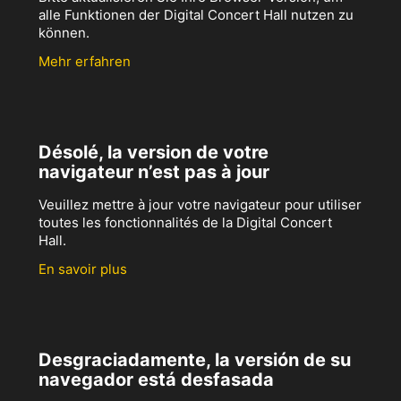
alle Funktionen der Digital Concert Hall nutzen zu
können.
Mehr erfahren
Désolé, la version de votre
navigateur n’est pas à jour
Veuillez mettre à jour votre navigateur pour utiliser
toutes les fonctionnalités de la Digital Concert
Hall.
En savoir plus
Desgraciadamente, la versión de su
navegador está desfasada