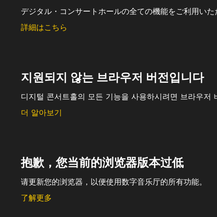
デジタル・コンサートホールの全ての機能をご利用いた
詳細はこちら
지원되지 않는 브라우저 버전입니다
디지털 콘서트홀의 모든 기능을 사용하시려면 브라우저 
더 알아보기
抱歉，您当前的浏览器版本过低
请更新您的浏览器，以便使用数字音乐厅的所有功能。
了解更多