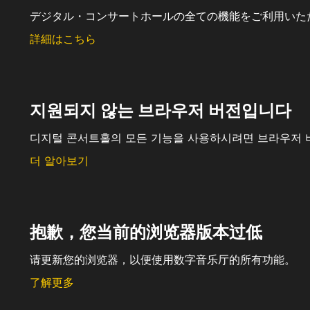
デジタル・コンサートホールの全ての機能をご利用いた
詳細はこちら
지원되지 않는 브라우저 버전입니다
디지털 콘서트홀의 모든 기능을 사용하시려면 브라우저 
더 알아보기
抱歉，您当前的浏览器版本过低
请更新您的浏览器，以便使用数字音乐厅的所有功能。
了解更多