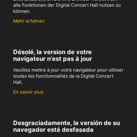
alle Funktionen der Digital Concert Hall nutzen zu
können.
Mehr erfahren
Désolé, la version de votre
navigateur n’est pas à jour
Veuillez mettre à jour votre navigateur pour utiliser
toutes les fonctionnalités de la Digital Concert
Hall.
En savoir plus
Desgraciadamente, la versión de su
navegador está desfasada