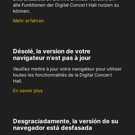
alle Funktionen der Digital Concert Hall nutzen zu
können.
Mehr erfahren
Désolé, la version de votre
navigateur n’est pas à jour
Veuillez mettre à jour votre navigateur pour utiliser
toutes les fonctionnalités de la Digital Concert
Hall.
En savoir plus
Desgraciadamente, la versión de su
navegador está desfasada