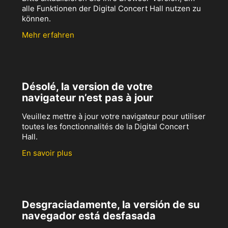
alle Funktionen der Digital Concert Hall nutzen zu
können.
Mehr erfahren
Désolé, la version de votre
navigateur n’est pas à jour
Veuillez mettre à jour votre navigateur pour utiliser
toutes les fonctionnalités de la Digital Concert
Hall.
En savoir plus
Desgraciadamente, la versión de su
navegador está desfasada