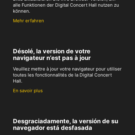
alle Funktionen der Digital Concert Hall nutzen zu
können.
Mehr erfahren
Désolé, la version de votre
navigateur n’est pas à jour
Veuillez mettre à jour votre navigateur pour utiliser
toutes les fonctionnalités de la Digital Concert
Hall.
En savoir plus
Desgraciadamente, la versión de su
navegador está desfasada