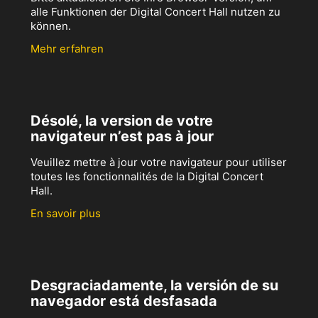
alle Funktionen der Digital Concert Hall nutzen zu
können.
Mehr erfahren
Désolé, la version de votre
navigateur n’est pas à jour
Veuillez mettre à jour votre navigateur pour utiliser
toutes les fonctionnalités de la Digital Concert
Hall.
En savoir plus
Desgraciadamente, la versión de su
navegador está desfasada