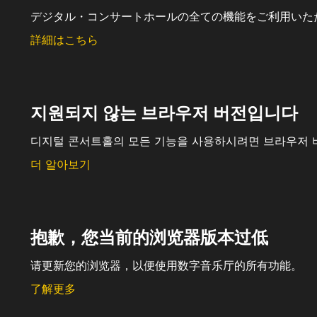
デジタル・コンサートホールの全ての機能をご利用いた
詳細はこちら
지원되지 않는 브라우저 버전입니다
디지털 콘서트홀의 모든 기능을 사용하시려면 브라우저 
더 알아보기
抱歉，您当前的浏览器版本过低
请更新您的浏览器，以便使用数字音乐厅的所有功能。
了解更多