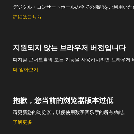
デジタル・コンサートホールの全ての機能をご利用いた
詳細はこちら
지원되지 않는 브라우저 버전입니다
디지털 콘서트홀의 모든 기능을 사용하시려면 브라우저 
더 알아보기
抱歉，您当前的浏览器版本过低
请更新您的浏览器，以便使用数字音乐厅的所有功能。
了解更多