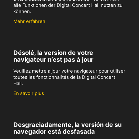
alle Funktionen der Digital Concert Hall nutzen zu
können.
Mehr erfahren
Désolé, la version de votre
navigateur n’est pas à jour
Veuillez mettre à jour votre navigateur pour utiliser
toutes les fonctionnalités de la Digital Concert
Hall.
En savoir plus
Desgraciadamente, la versión de su
navegador está desfasada